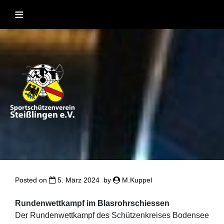
Skip
≡
to
content
Sportschützenverein Steißlingen
Sportschießen mit Lufgewehr, KK, Bogen, Laser und
Blasrohr
1957 e.V
Posted on
5. März 2024
by
M.Kuppel
Rundenwettkampf im Blasrohrschiessen
Der Rundenwettkampf des Schützenkreises Bodensee