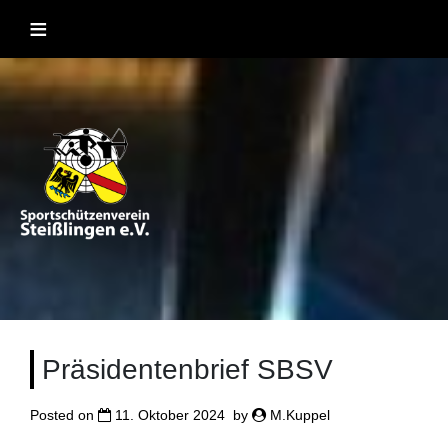
Skip
≡
to
content
Sportschützenverein Steißlingen
Sportschießen mit Lufgewehr, KK, Bogen, Laser und
Blasrohr
1957 e.V
Präsidentenbrief SBSV
Posted on
11. Oktober 2024
by
M.Kuppel