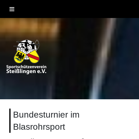
Skip
≡
to
content
Sportschützenverein Steißlingen
Sportschießen mit Lufgewehr, KK, Bogen, Laser und
Blasrohr
1957 e.V
Bundesturnier im
Blasrohrsport