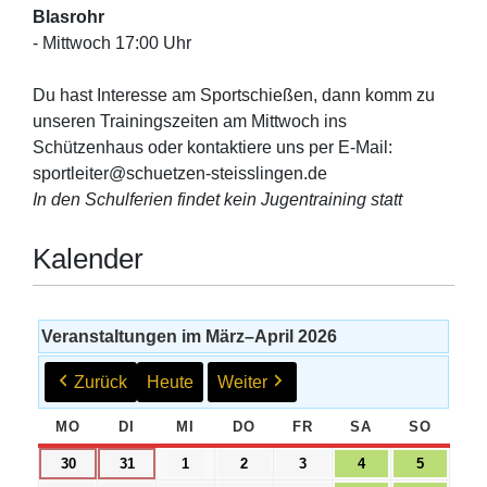
Blasrohr
- Mittwoch 17:00 Uhr
Du hast Interesse am Sportschießen, dann komm zu
unseren Trainingszeiten am Mittwoch ins
Schützenhaus oder kontaktiere uns per E-Mail:
sportleiter@schuetzen-steisslingen.de
In den Schulferien findet kein Jugentraining statt
Kalender
Veranstaltungen im März–April 2026
Zurück
Heute
Weiter
MO
MONTAG
DI
DIENSTAG
MI
MITTWOCH
DO
DONNERSTAG
FR
FREITAG
SA
SAMSTAG
SO
SONNT
30.
31.
1.
2.
3.
4.
5.
30
31
1
2
3
4
5
März
März
April
April
April
April
April