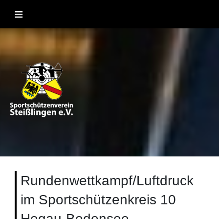
Skip
≡
to
content
Sportschützenverein Steißlingen
Sportschießen mit Lufgewehr, KK, Bogen, Laser und
Blasrohr
1957 e.V
Rundenwettkampf/Luftdruck
im Sportschützenkreis 10
Hegau-Bodensee