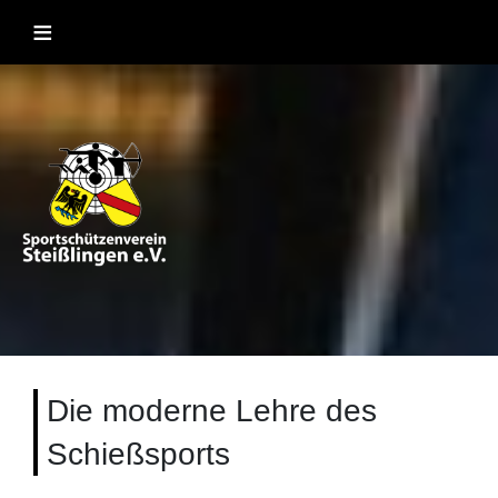
Skip
≡
to
content
Sportschützenverein Steißlingen
Sportschießen mit Lufgewehr, KK, Bogen, Laser und
Blasrohr
1957 e.V
Die moderne Lehre des
Schießsports