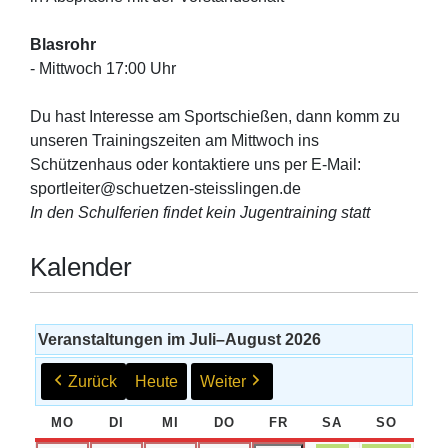
Blasrohr
- Mittwoch 17:00 Uhr
Du hast Interesse am Sportschießen, dann komm zu
unseren Trainingszeiten am Mittwoch ins
Schützenhaus oder kontaktiere uns per E-Mail:
sportleiter@schuetzen-steisslingen.de
In den Schulferien findet kein Jugentraining statt
Kalender
Veranstaltungen im Juli–August 2026
Zurück
Heute
Weiter
MO
MONTAG
DI
DIENSTAG
MI
MITTWOCH
DO
DONNERSTAG
FR
FREITAG
SA
SAMSTAG
SO
SONNT