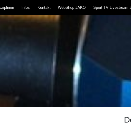
ziplinen
Infos
Kontakt
WebShop JAKO
Sport TV Livestream 
teißlingen 1957 e.V
und Blasrohr
D