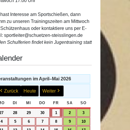
ittwoch 17:00 Uhr
hast Interesse am Sportschießen, dann
m zu unseren Trainingszeiten am Mittwoch
 Schützenhaus oder kontaktiere uns per E-
l: sportleiter@schuetzen-steisslingen.de
den Schulferien findet kein Jugentraining statt
alender
ranstaltungen im April–Mai 2026
Zurück
Heute
Weiter
MO
MONTAG
DI
DIENSTAG
MI
MITTWOCH
DO
DONNERSTAG
FR
FREITAG
SA
SAMSTAG
SO
SONNTAG
27.
28.
29.
30.
1.
2.
3.
27
28
29
30
1
2
3
April
April
April
April
Mai
Mai
Mai
4.
5.
6.
7.
8.
9.
10.
4
5
6
7
8
9
10
2026
2026
2026
2026
2026
2026
2026
Mai
Mai
Mai
Mai
Mai
Mai
Mai
11.
12.
13.
14.
15.
16.
17.