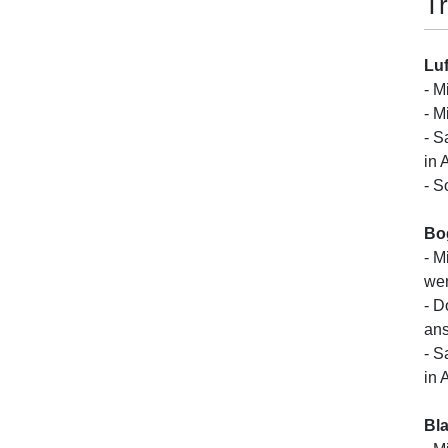
Tr
Luf
- M
- M
- S
in 
- S
Bo
- M
wen
- D
ans
- S
in 
Bl