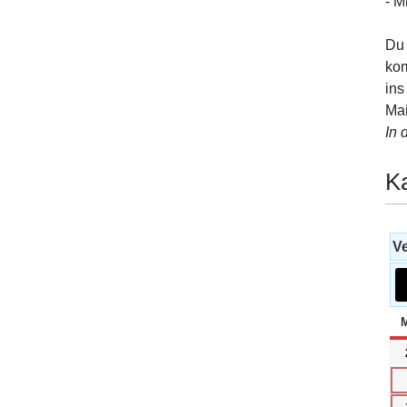
- M
Du 
kom
ins
Mai
In 
K
Ve