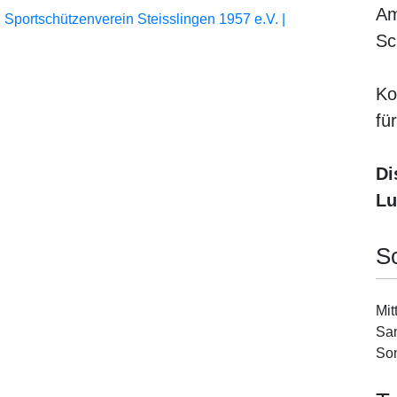
Am
 Sportschützenverein Steisslingen 1957 e.V. |
Sc
Ko
fü
Di
Lu
S
Mit
Sam
Son