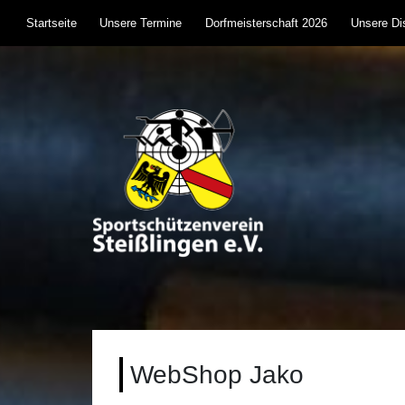
Skip
Startseite
Unsere Termine
Dorfmeisterschaft 2026
Unsere Dis
to
content
Sportschützenverein S
Sportschießen mit Lufgewehr, KK, Bogen, Laser 
WebShop Jako