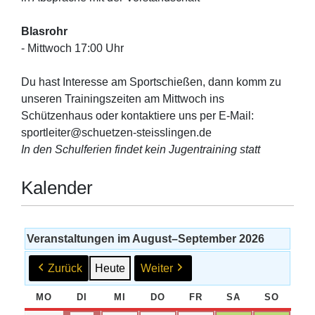
Blasrohr
- Mittwoch 17:00 Uhr
Du hast Interesse am Sportschießen, dann komm zu
unseren Trainingszeiten am Mittwoch ins
Schützenhaus oder kontaktiere uns per E-Mail:
sportleiter@schuetzen-steisslingen.de
In den Schulferien findet kein Jugentraining statt
Kalender
Veranstaltungen im August–September 2026
Zurück
Heute
Weiter
MO
MONTAG
DI
DIENSTAG
MI
MITTWOCH
DO
DONNERSTAG
FR
FREITAG
SA
SAMSTAG
SO
SONNT