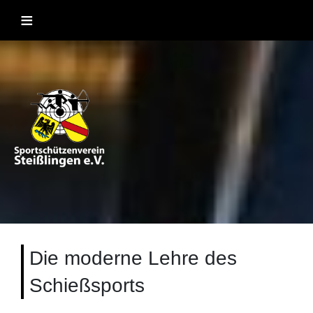
Skip
≡
to
content
Sportschützenverein Steißlingen
Sportschießen mit Lufgewehr, KK, Bogen, Laser und
Blasrohr
1957 e.V
Die moderne Lehre des
Schießsports