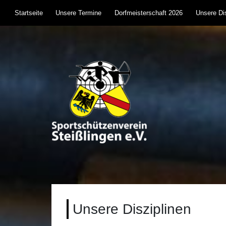
Skip
Startseite
Unsere Termine
Dorfmeisterschaft 2026
Unsere Dis
to
content
Sportschützenverein S
Sportschießen mit Lufgewehr, KK, Bogen, Laser 
Unsere Disziplinen