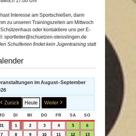
ittwoch 17:00 Uhr
hast Interesse am Sportschießen, dann
m zu unseren Trainingszeiten am Mittwoch
 Schützenhaus oder kontaktiere uns per E-
l: sportleiter@schuetzen-steisslingen.de
den Schulferien findet kein Jugentraining statt
alender
eranstaltungen im August–September
026
Zurück
Heute
Weiter
MO
MONTAG
DI
DIENSTAG
MI
MITTWOCH
DO
DONNERSTAG
FR
FREITAG
SA
SAMSTAG
SO
SONNTAG
31.
1.
2.
3.
4.
5.
6.
31
1
2
3
4
5
6
August
September
September
September
September
September
September
7.
8.
9.
10.
11.
12.
13.
7
8
9
10
11
12
13