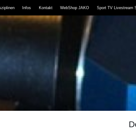
ziplinen
Infos
Kontakt
WebShop JAKO
Sport TV Livestream 
teißlingen 1957 e.V
und Blasrohr
D