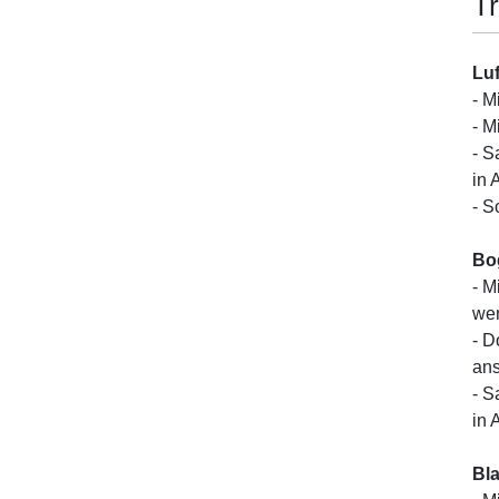
Tr
Luf
- M
- M
- S
in 
- S
Bo
- M
wen
- D
ans
- S
in 
Bl