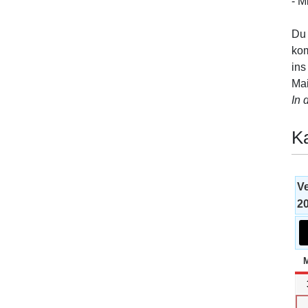
- M
Du 
kom
ins
Mai
In 
K
V
2