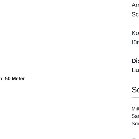
Am
Sc
Ko
fü
Di
Lu
h: 50 Meter
S
Mit
Sam
Son