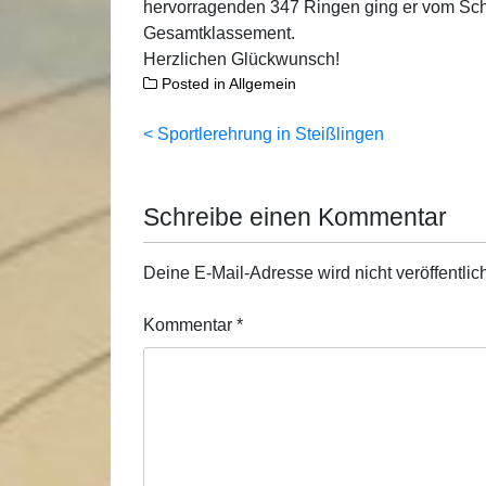
hervorragenden 347 Ringen ging er vom Schi
Gesamtklassement.
Herzlichen Glückwunsch!
Posted in
Allgemein
Beitragsnavigation
Sportlerehrung in Steißlingen
Schreibe einen Kommentar
Deine E-Mail-Adresse wird nicht veröffentlich
Kommentar
*