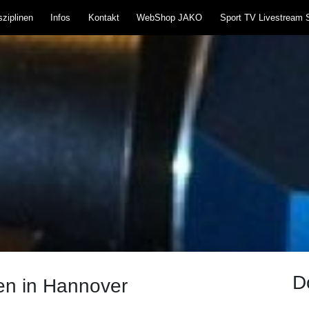
ziplinen
Infos
Kontakt
WebShop JAKO
Sport TV Livestream 
teißlingen 1957 e.V
und Blasrohr
D
en in Hannover