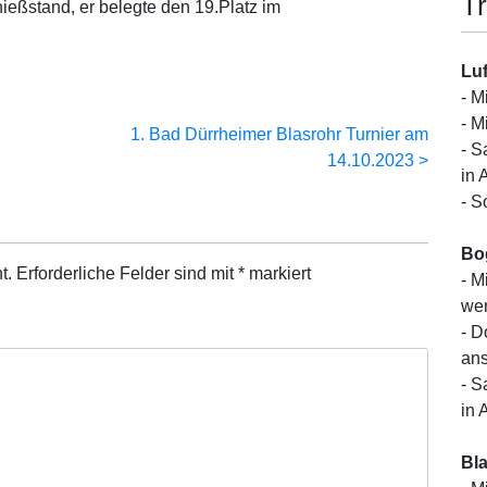
Tr
eßstand, er belegte den 19.Platz im
Luf
- M
- M
1. Bad Dürrheimer Blasrohr Turnier am
- S
14.10.2023
in 
- S
Bo
t.
Erforderliche Felder sind mit
*
markiert
- M
wen
- D
ans
- S
in 
Bl