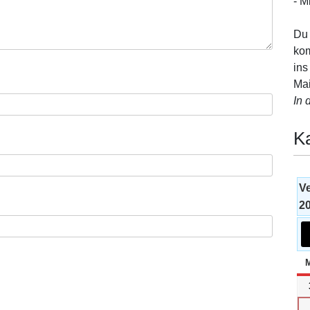
- M
Du 
kom
ins
Mai
In 
K
V
2