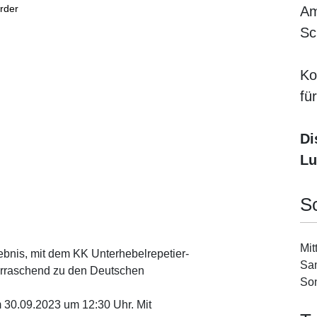
rder
Am
Sc
Ko
fü
Di
Lu
S
Mit
gebnis, mit dem KK Unterhebelrepetier-
Sam
erraschend zu den Deutschen
Son
 30.09.2023 um 12:30 Uhr. Mit