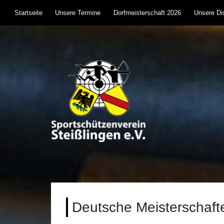
Skip
Startseite
Unsere Termine
Dorfmeisterschaft 2026
Unsere Dis
to
content
Sportschützenverein S
Sportschießen mit Lufgewehr, KK, Bogen, Laser 
Deutsche Meisterschaft