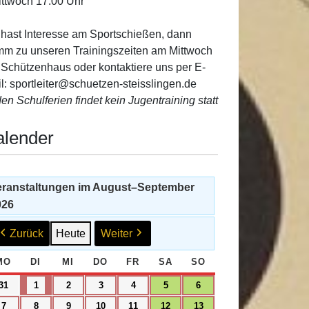
ittwoch 17:00 Uhr
hast Interesse am Sportschießen, dann
m zu unseren Trainingszeiten am Mittwoch
 Schützenhaus oder kontaktiere uns per E-
l: sportleiter@schuetzen-steisslingen.de
den Schulferien findet kein Jugentraining statt
alender
eranstaltungen im August–September
026
Zurück
Heute
Weiter
MO
MONTAG
DI
DIENSTAG
MI
MITTWOCH
DO
DONNERSTAG
FR
FREITAG
SA
SAMSTAG
SO
SONNTAG
31.
1.
2.
3.
4.
5.
6.
31
1
2
3
4
5
6
August
September
September
September
September
September
September
7.
8.
9.
10.
11.
12.
13.
7
8
9
10
11
12
13