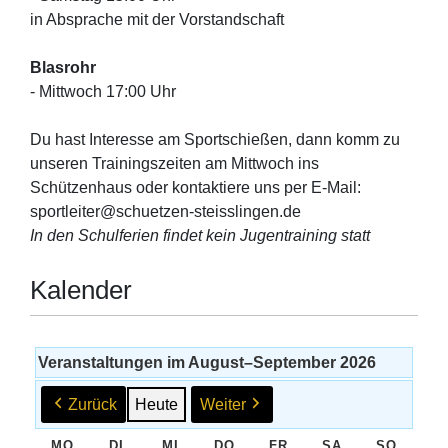
in Absprache mit der Vorstandschaft
Blasrohr
- Mittwoch 17:00 Uhr
Du hast Interesse am Sportschießen, dann komm zu
unseren Trainingszeiten am Mittwoch ins
Schützenhaus oder kontaktiere uns per E-Mail:
sportleiter@schuetzen-steisslingen.de
In den Schulferien findet kein Jugentraining statt
Kalender
Veranstaltungen im August–September 2026
Zurück
Heute
Weiter
MO
MONTAG
DI
DIENSTAG
MI
MITTWOCH
DO
DONNERSTAG
FR
FREITAG
SA
SAMSTAG
SO
SONNT