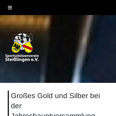
Skip
≡
to
content
Sportschützenverein Steißlingen
Sportschießen mit Lufgewehr, KK, Bogen, Laser und
Blasrohr
1957 e.V
Großes Gold und Silber bei
der
Jahreshauptversammlung