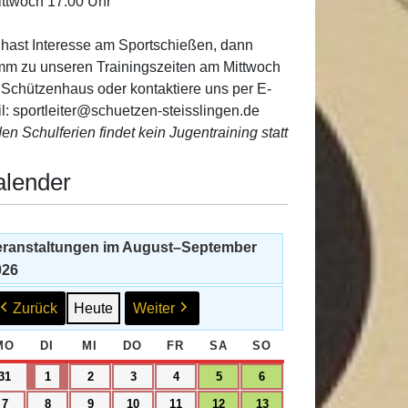
ittwoch 17:00 Uhr
hast Interesse am Sportschießen, dann
m zu unseren Trainingszeiten am Mittwoch
 Schützenhaus oder kontaktiere uns per E-
l: sportleiter@schuetzen-steisslingen.de
den Schulferien findet kein Jugentraining statt
alender
eranstaltungen im August–September
026
Zurück
Heute
Weiter
MO
MONTAG
DI
DIENSTAG
MI
MITTWOCH
DO
DONNERSTAG
FR
FREITAG
SA
SAMSTAG
SO
SONNTAG
31.
1.
2.
3.
4.
5.
6.
31
1
2
3
4
5
6
August
September
September
September
September
September
September
7.
8.
9.
10.
11.
12.
13.
7
8
9
10
11
12
13