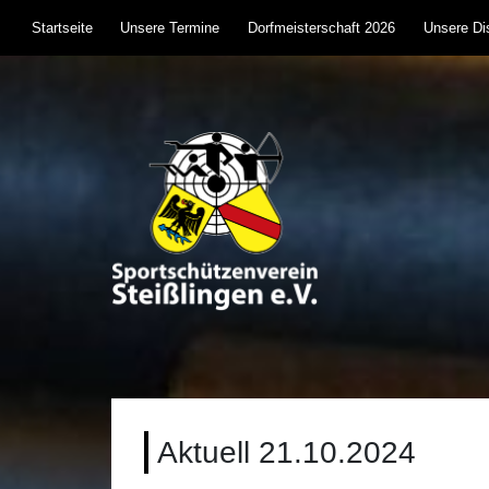
Skip
Startseite
Unsere Termine
Dorfmeisterschaft 2026
Unsere Dis
to
content
Sportschützenverein S
Sportschießen mit Lufgewehr, KK, Bogen, Laser 
Aktuell 21.10.2024