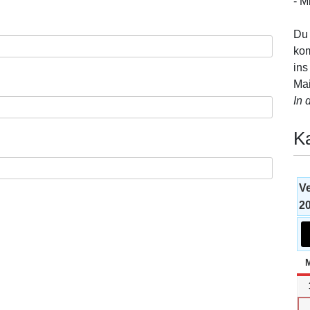
- M
Du 
kom
ins
Mai
In 
K
V
2