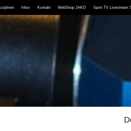
ziplinen
Infos
Kontakt
WebShop JAKO
Sport TV Livestream 
teißlingen 1957 e.V
und Blasrohr
D