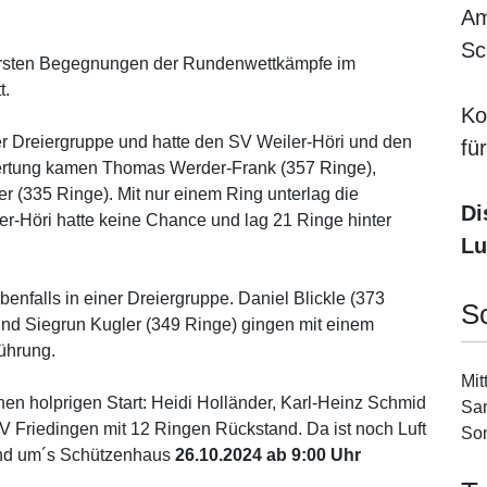
Am
Sc
rsten Begegnungen der Rundenwettkämpfe im
t.
Ko
ner Dreiergruppe und hatte den SV Weiler-Höri und den
fü
wertung kamen Thomas Werder-Frank (357 Ringe),
r (335 Ringe). Mit nur einem Ring unterlag die
Di
r-Höri hatte keine Chance und lag 21 Ringe hinter
Lu
ebenfalls in einer Dreiergruppe. Daniel Blickle (373
S
nd Siegrun Kugler (349 Ringe) gingen mit einem
ührung.
Mit
inen holprigen Start: Heidi Holländer, Karl-Heinz Schmid
Sam
 Friedingen mit 12 Ringen Rückstand. Da ist noch Luft
Son
und um´s Schützenhaus
26.10.2024 ab 9:00 Uhr