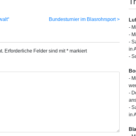
Tr
walt“
Bundesturnier im Blasrohrsport
Luf
- M
- M
- S
in 
t.
Erforderliche Felder sind mit
*
markiert
- S
Bo
- M
wen
- D
ans
- S
in 
Bl