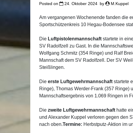
Posted on
24. Oktober 2024
by
M.Kuppel
Am vergangenen Wochenende fanden die e
Sportschützenkreis 10 Hegau-Bodensee stat
Die
Luftpistolenmannschaft
startete in ei
SV Radolfzell zu Gast. In die Mannschafts
Wolfgang Schmitz (354 Ringe) und Ralf Breie
Mannschaft dem SV Radolfzell. Der SV Weile
Steißlingen.
Die
erste Luftgewehrmannschaft
startete 
Ringe), Thomas Werder-Frank (357 Ringe) u
Mannschaftsergebnis von 1.069 Ringen in F
Die
zweite Luftgewehrmannschaft
hatte e
und Alexander Kuppel verloren gegen den SV
nach oben.
Termine:
Herbstputz-Aktion im 