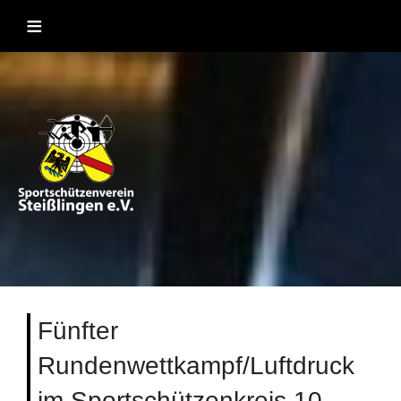
Skip
≡
to
content
Sportschützenverein Steißlingen
Sportschießen mit Lufgewehr, KK, Bogen, Laser und
Blasrohr
1957 e.V
Fünfter
Rundenwettkampf/Luftdruck
im Sportschützenkreis 10