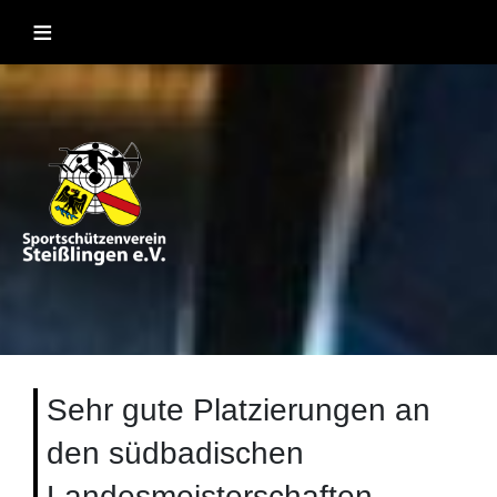
Skip
≡
to
content
Sportschützenverein Steißlingen
Sportschießen mit Lufgewehr, KK, Bogen, Laser und
Blasrohr
1957 e.V
Sehr gute Platzierungen an
den südbadischen
Landesmeisterschaften