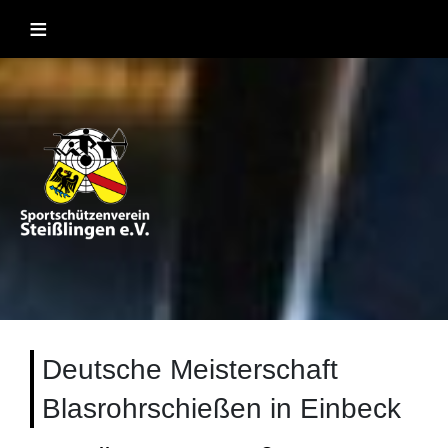
Skip
≡
to
content
Sportschützenverein Steißlingen
Sportschießen mit Lufgewehr, KK, Bogen, Laser und
Blasrohr
1957 e.V
Deutsche Meisterschaft
Blasrohrschießen in Einbeck