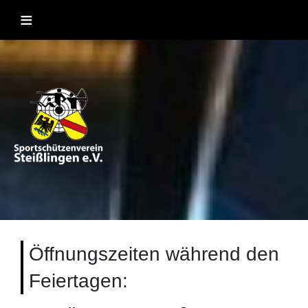
Skip
≡
to
content
Sportschützenverein Steißlingen
Sportschießen mit Lufgewehr, KK, Bogen, Laser und
Blasrohr
1957 e.V
Öffnungszeiten während den
Feiertagen: