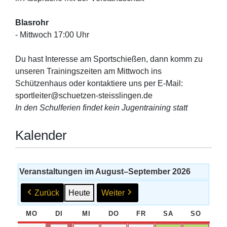
Blasrohr
- Mittwoch 17:00 Uhr
Du hast Interesse am Sportschießen, dann komm zu
unseren Trainingszeiten am Mittwoch ins
Schützenhaus oder kontaktiere uns per E-Mail:
sportleiter@schuetzen-steisslingen.de
In den Schulferien findet kein Jugentraining statt
Kalender
Veranstaltungen im August–September 2026
Zurück
Heute
Weiter
MO
MONTAG
DI
DIENSTAG
MI
MITTWOCH
DO
DONNERSTAG
FR
FREITAG
SA
SAMSTAG
SO
SONNT