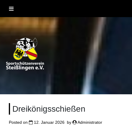
Skip
≡
to
content
Sportschützenverein Steißlingen
Sportschießen mit Lufgewehr, KK, Bogen, Laser und
Blasrohr
1957 e.V
Dreikönigsschießen
Posted on
12. Januar 2026
by
Administrator