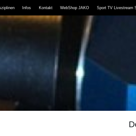
ziplinen
Infos
Kontakt
WebShop JAKO
Sport TV Livestream 
teißlingen 1957 e.V
und Blasrohr
D