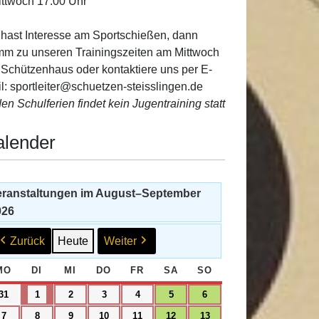
ittwoch 17:00 Uhr
hast Interesse am Sportschießen, dann
m zu unseren Trainingszeiten am Mittwoch
 Schützenhaus oder kontaktiere uns per E-
l: sportleiter@schuetzen-steisslingen.de
den Schulferien findet kein Jugentraining statt
alender
eranstaltungen im August–September
026
Zurück
Heute
Weiter
MO
MONTAG
DI
DIENSTAG
MI
MITTWOCH
DO
DONNERSTAG
FR
FREITAG
SA
SAMSTAG
SO
SONNTAG
31.
1.
2.
3.
4.
5.
6.
31
1
2
3
4
5
6
August
September
September
September
September
September
September
7.
8.
9.
10.
11.
12.
13.
7
8
9
10
11
12
13