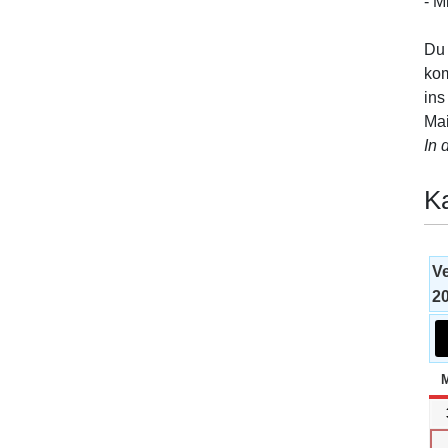
- M
Du 
kom
ins
Mai
In 
K
V
2