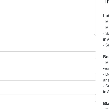
Tr
Luf
- M
- M
- S
in 
- S
Bo
- M
wen
- D
ans
- S
in 
Bl