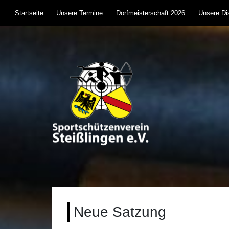
Skip
Startseite
Unsere Termine
Dorfmeisterschaft 2026
Unsere Dis
to
content
Sportschützenverein S
Sportschießen mit Lufgewehr, KK, Bogen, Laser 
Neue Satzung