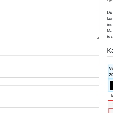
- M
Du 
kom
ins
Mai
In 
K
V
2