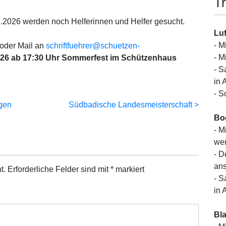
Tr
.2026 werden noch Helferinnen und Helfer gesucht.
Luf
- M
 oder Mail an
schriftfuehrer@schuetzen-
- M
026 ab 17:30 Uhr Sommerfest im Schützenhaus
- S
in 
- S
gen
Südbadische Landesmeisterschaft
Bo
- M
wen
- D
ans
t.
Erforderliche Felder sind mit
*
markiert
- S
in 
Bl