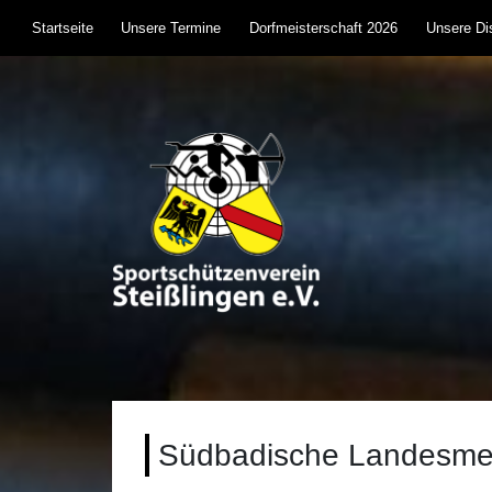
Skip
Startseite
Unsere Termine
Dorfmeisterschaft 2026
Unsere Dis
to
content
Sportschützenverein S
Sportschießen mit Lufgewehr, KK, Bogen, Laser 
Südbadische Landesmei