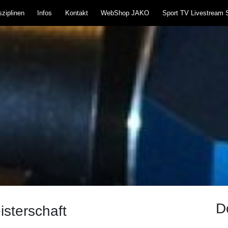
ziplinen
Infos
Kontakt
WebShop JAKO
Sport TV Livestream 
teißlingen 1957 e.V
und Blasrohr
D
sterschaft