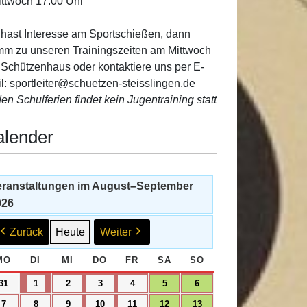
ittwoch 17:00 Uhr
hast Interesse am Sportschießen, dann
m zu unseren Trainingszeiten am Mittwoch
 Schützenhaus oder kontaktiere uns per E-
l: sportleiter@schuetzen-steisslingen.de
den Schulferien findet kein Jugentraining statt
alender
eranstaltungen im August–September
026
Zurück
Heute
Weiter
MO
MONTAG
DI
DIENSTAG
MI
MITTWOCH
DO
DONNERSTAG
FR
FREITAG
SA
SAMSTAG
SO
SONNTAG
31.
1.
2.
3.
4.
5.
6.
31
1
2
3
4
5
6
August
September
September
September
September
September
September
7.
8.
9.
10.
11.
12.
13.
7
8
9
10
11
12
13